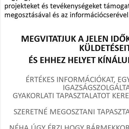
projekteket és tevékenységeket támogat
megosztásával és az információcserével
MEGVITATJUK A JELEN IDŐK
KÜLDETÉSEI
ÉS EHHEZ HELYET KÍNÁL
ÉRTÉKES INFORMÁCIÓKAT, E
IGAZSÁGSZOLGÁLTA
GYAKORLATI TAPASZTALATOT KERES
SZERETNÉ MEGOSZTANI TAPASZT
NÉHA ÚGY ÉRZI HOGY BÁRMEKKOR