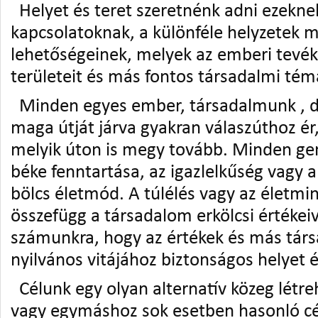
Helyet és teret szeretnénk adni ezekne
kapcsolatoknak, a különféle helyzetek 
lehetőségeinek, melyek az emberi tevé
területeit és más fontos társadalmi tém
Minden egyes ember, társadalmunk , d
maga útját járva gyakran válaszúthoz ér
melyik úton is megy tovább. Minden gen
béke fenntartása, az igazlelkűség vagy a
bölcs életmód. A túlélés vagy az életmi
összefügg a társadalom erkölcsi értékeiv
számunkra, hogy az értékek és más tár
nyilvános vitájához biztonságos helyet é
Célunk egy olyan alternatív közeg létr
vagy egymáshoz sok esetben hasonló cé