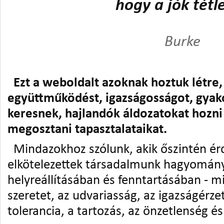
hogy a jók tétlenek 
Burke
Ezt a weboldalt azoknak hoztuk létre,
együttműködést, igazságosságot, gyako
keresnek, hajlandók áldozatokat hozni
megosztani tapasztalataikat.
Mindazokhoz szólunk, akik őszintén ér
elkötelezettek társadalmunk hagyomány
helyreállításában és fenntartásában - mi
szeretet, az udvariasság, az igazságérze
tolerancia, a tartozás, az önzetlenség é