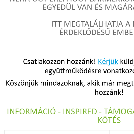
EGYEDÜL VAN ÉS MAGÁ
ITT MEGTALÁLHATJA A
ÉRDEKLŐDÉSŰ EMBER
Csatlakozzon hozzánk!
Kérjük
küldj
együttműködésre vonatkozó 
Köszönjük mindazoknak, akik már megte
hozzánk!
INFORMÁCIÓ - INSPIRED - TÁMOGA
KÖTÉS