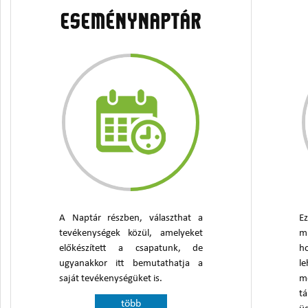
ESEMÉNYNAPTÁR
A Naptár részben, választhat a
Ez
tevékenységek közül, amelyeket
m
előkészített a csapatunk, de
h
ugyanakkor itt bemutathatja a
le
saját tevékenységüket is.
m
t
több