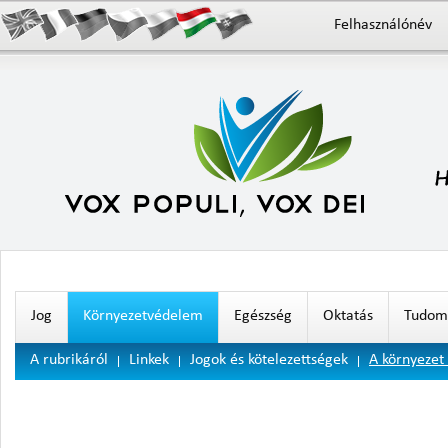
Felhasználónév
Jog
Környezetvédelem
Egészség
Oktatás
Tudomá
A rubrikáról
Linkek
Jogok és kötelezettségek
A környezet