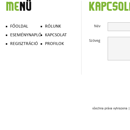
ME
NÜ
KAPCSO
FŐOLDAL
RÓLUNK
Név
ESEMÉNYNAPLÓ
KAPCSOLAT
Szöveg
REGISZTRÁCIÓ
PROFILOK
všechna práva vyhrazena |