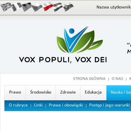
Nazwa użytkownik
STRONA GŁÓWNA
O NAS
Prawo
Środowisko
Zdrowie
Edukacja
Nauka i b
O rubryce
Linki
Prawa i obowiązki
Postęp i jego warunki