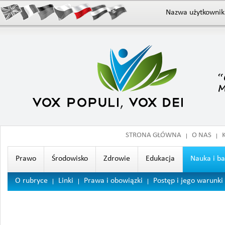
Nazwa użytkownik
STRONA GŁÓWNA
O NAS
Prawo
Środowisko
Zdrowie
Edukacja
Nauka i b
O rubryce
Linki
Prawa i obowiązki
Postęp i jego warunki