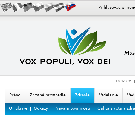
Prihlasovacie men
DOMOV
Právo
Životné prostredie
Zdravie
Vzdelanie
Ved
O rubrike
Odkazy
Práva a povinnosti
Kvalita života a zdr