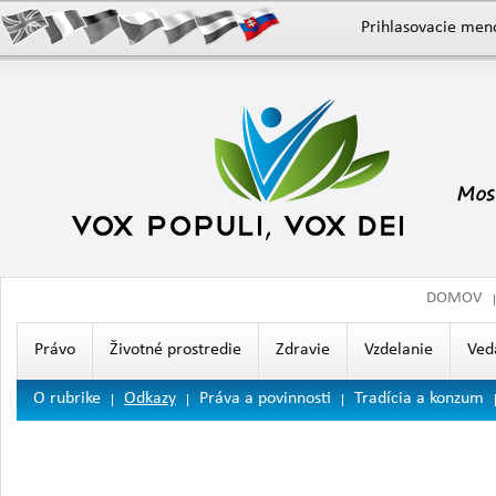
Prihlasovacie men
DOMOV
Právo
Životné prostredie
Zdravie
Vzdelanie
Ved
O rubrike
Odkazy
Práva a povinnosti
Tradícia a konzum