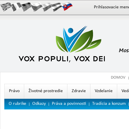
Prihlasovacie men
DOMOV
Právo
Životné prostredie
Zdravie
Vzdelanie
Ved
O rubrike
Odkazy
Práva a povinnosti
Tradícia a konzum