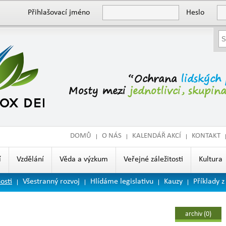
Přihlašovací jméno
Heslo
DOMŮ
O NÁS
KALENDÁŘ AKCÍ
KONTAKT
í
Vzdělání
Věda a výzkum
Veřejné záležitosti
Kultura
osti
Všestranný rozvoj
Hlídáme legislativu
Kauzy
Příklady z
archiv (0)