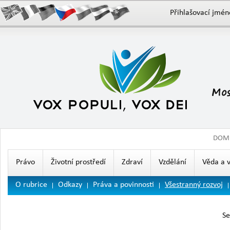
Přihlašovací jmén
DOM
Právo
Životní prostředí
Zdraví
Vzdělání
Věda a 
O rubrice
Odkazy
Práva a povinnosti
Všestranný rozvoj
Se