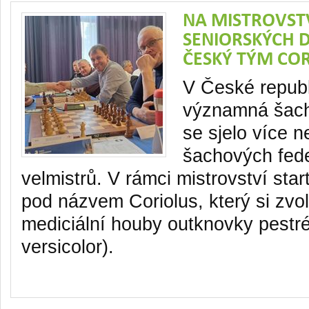
NA MISTROVSTV
SENIORSKÝCH D
ČESKÝ TÝM CO
V České republ
významná šach
se sjelo více n
šachových fede
velmistrů. V rámci mistrovství sta
pod názvem Coriolus, který si zvo
mediciální houby outknovky pestré
versicolor).