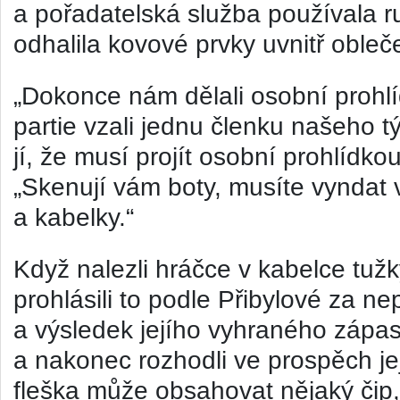
a pořadatelská služba používala r
odhalila kovové prvky uvnitř obleč
„Dokonce nám dělali osobní prohl
partie vzali jednu členku našeho tý
jí, že musí projít osobní prohlídkou
„Skenují vám boty, musíte vyndat
a kabelky.“
Když nalezli hráčce v kabelce tužky
prohlásili to podle Přibylové za ne
a výsledek jejího vyhraného zápa
a nakonec rozhodli ve prospěch jej
fleška může obsahovat nějaký čip,