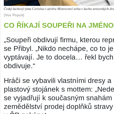
Český šachový týmu Coriolus v závěru Mistrovství světa v šachu seniorských dr
(Vox Populi)
CO ŘÍKAJÍ SOUPEŘI NA JMÉN
„Soupeři obdivují firmu, kterou re
se Přibyl. „Nikdo nechápe, co to je
vyptávají. Je to docela… řekl byc
obdivuje.“
Hráči se vybavili vlastními dresy a
plastový stojánek s mottem: „Nedej
se vyjadřují k současným snahám 
zemědělství prodej doplňků stravy