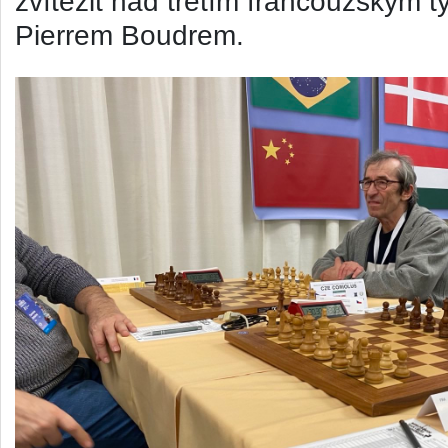
zvítězit nad třetím francouzským
Pierrem Boudrem.