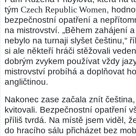
Czech Republic Women
tým
, h
odnot
bezpečnostní opatření a nepřítom
na mistrovství. „Během zahájení a
nebylo na turnaji slyšet češtinu,“ 
si ale někteří hráči stěžovali veden
dobrým zvykem používat vždy jazy
mistrovství probíhá a doplňovat ho
angličtinou.
Nakonec zase začala znít čeština, 
kvitovali. Bezpečnostní opatření v
příliš tvrdá. Na místě jsem viděl, 
do hracího sálu přicházet bez mob