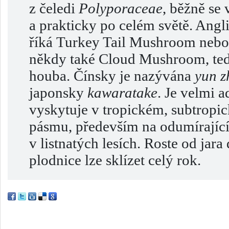
z čeledi
Polyporaceae
, běžně se 
a prakticky po celém světě. Angli
říká Turkey Tail Mushroom nebol
někdy také Cloud Mushroom, te
houba. Čínsky je nazývána
yun z
japonsky
kawaratake
. Je velmi a
vyskytuje v tropickém, subtropi
pásmu, především na odumírající
v listnatých lesích. Roste od jar
plodnice lze sklízet celý rok.