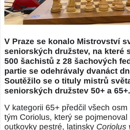
V Praze se konalo Mistrovství s
seniorských družstev, na které s
500 šachistů z 28 šachových fe
partie se odehrávaly dvanáct dn
Soutěžilo se o tituly mistrů svět
seniorských družstev 50+ a 65+
V kategorii 65+ předčil všech osm
tým
Coriolus
, který se pojmenoval
outkovky pestré, latinsky
Coriolus 