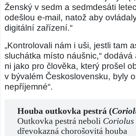
Ženský v sedm a sedmdesáti letec
odešlou e-mail, natož aby ovládaly
digitální zařízení.“
„Kontrolovali nám i uši, jestli ta
sluchátka místo náušnic,“ dodává a
ni jako pro člověka, který prošel o
v bývalém Československu, byly os
nepříjemné“.
Houba outkovka pestrá (
Coriol
Outkovka pestrá neboli
Coriolus
dřevokazná chorošovitá houba