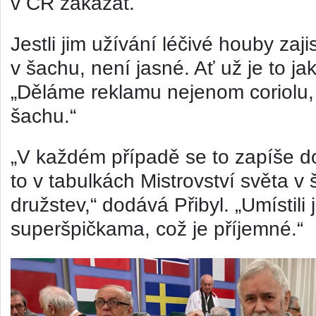
v ČR
zakázat
.
Jestli jim užívání léčivé houby zajis
v šachu, není jasné. Ať už je to jak
„Děláme reklamu nejenom coriolu,
šachu.“
„V každém případě se to zapíše do
to v tabulkách Mistrovství světa v
družstev,“ dodává Přibyl. „Umístili
superšpičkama, což je příjemné.“