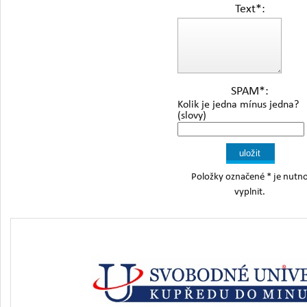
Text
*
:
SPAM
*
:
Kolik je jedna mínus jedna?
(slovy)
Položky označené
*
je nutn
vyplnit.