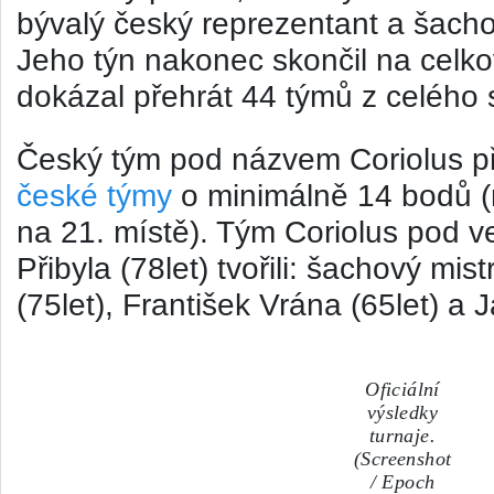
bývalý český reprezentant a šachov
Jeho týn nakonec skončil na celk
dokázal přehrát 44 týmů z celého 
Český tým pod názvem Coriolus p
české týmy
o minimálně 14 bodů (n
na 21. místě). Tým Coriolus pod 
Přibyla (78let) tvořili: šachový mis
(75let), František Vrána (65let) a J
Oficiální
výsledky
turnaje.
(Screenshot
/ Epoch