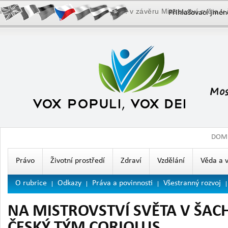
Pan Josef Přibyl před šachovou partií v závěru Mistrovství světa v
Přihlašovací jmén
DOM
Právo
Životní prostředí
Zdraví
Vzdělání
Věda a 
O rubrice
Odkazy
Práva a povinnosti
Všestranný rozvoj
NA MISTROVSTVÍ SVĚTA V ŠAC