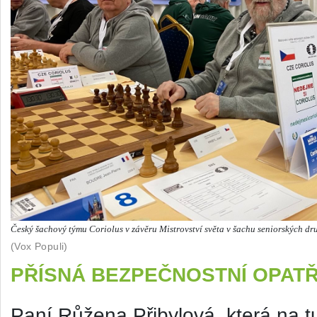
Český šachový týmu Coriolus v závěru Mistrovství světa v šachu seniorských dr
(Vox Populi)
PŘÍSNÁ BEZPEČNOSTNÍ OPATŘ
Paní Růžena Přibylová, která na tu