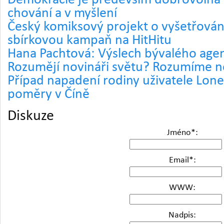
Demokracie je především dobrovolná d
chování a v myšlení
Český komiksový projekt o vyšetřování
sbírkovou kampaň na HitHitu
Hana Pachtová: Výslech bývalého agen
Rozumějí novináři světu? Rozumíme 
Případ napadení rodiny uživatele Lone
poměry v Číně
Diskuze
Jméno
*
:
Email
*
:
WWW:
Nadpis: