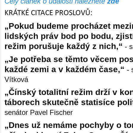
Celý článek o události naleznete
zde
KRÁTKÉ CITACE PROSLOVŮ:
„Pokud budeme procházet mezin
lidských práv bod po bodu, zjist
režim porušuje každý z nich,“
- s
„Je potřeba se těmto věcem pos
každé zemi a v každém čase,“
-
Vítková
„Čínský totalitní režim drží v k
táborech skutečně statisíce pol
senátor Pavel Fischer
„Dnes už nemáme pochyby o tom,