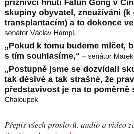
příznivci hnutí Falun Gong v Čí
skupiny obyvatel, zneužíváni (
transplantacím) a to dokonce v
senátor Václav Hampl.
„Pokud k tomu budeme mlčet, b
s tím souhlasíme,“
– senátor Marek 
„Postupně jsme se dozvídali sku
tak děsivé a tak strašné, že p
představivost je na to poměrně 
Chaloupek
Přepis všech proslovů, audio a video 