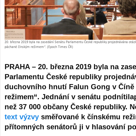
20. března 2019 byla na zasedání Senátu Parlamentu České republiky projednávána otáz
páchané čínským režimem“. (Epoch Times ČR)
PRAHA – 20. března 2019 byla na zas
Parlamentu České republiky projedná
duchovního hnutí Falun Gong v Číně
režimem“. Jednání v senátu podnítila
než 37 000 občany České republiky. N
text výzvy
směřované k čínskému režim
přítomných senátorů ji v hlasování po