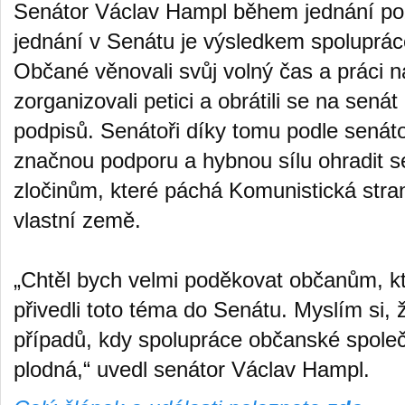
Senátor Václav Hampl během jednání po
jednání v Senátu je výsledkem spolupráce
Občané věnovali svůj volný čas a práci 
zorganizovali petici a obrátili se na senát
podpisů. Senátoři díky tomu podle senát
značnou podporu a hybnou sílu ohradit s
zločinům, které páchá Komunistická str
vlastní země.
„Chtěl bych velmi poděkovat občanům, kteř
přivedli toto téma do Senátu. Myslím si, 
případů, kdy spolupráce občanské spole
plodná,“ uvedl senátor Václav Hampl.