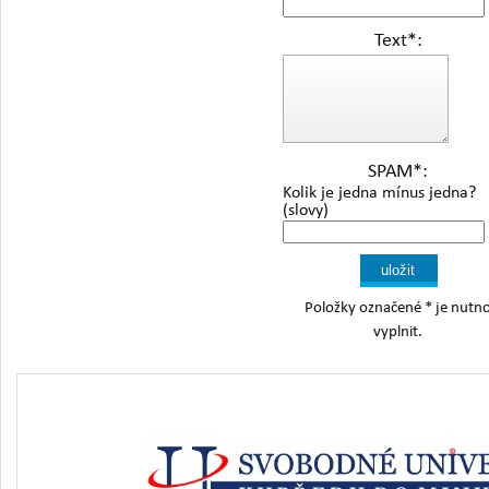
Text
*
:
SPAM
*
:
Kolik je jedna mínus jedna?
(slovy)
Položky označené
*
je nutn
vyplnit.