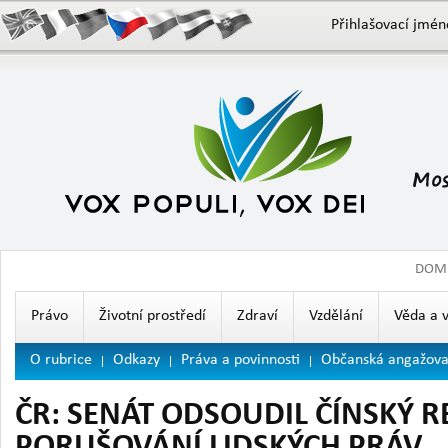
Přihlašovací jmén
DOM
Právo
Životní prostředí
Zdraví
Vzdělání
Věda a 
O rubrice
Odkazy
Práva a povinnosti
Občanská angažova
ČR: SENÁT ODSOUDIL ČÍNSKÝ R