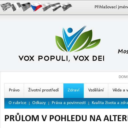
Přihlašovací jmén
DOM
Právo
Životní prostředí
Zdraví
Vzdělání
Věda a 
O rubrice
Odkazy
Práva a povinnosti
Kvalita života a zdr
PRŮLOM V POHLEDU NA ALTER