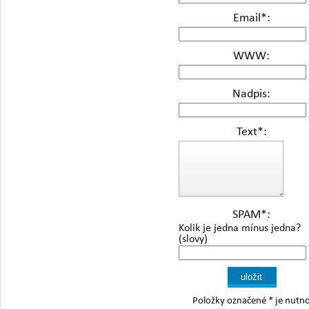
Email
*
:
WWW:
Nadpis:
Text
*
:
SPAM
*
:
Kolik je jedna mínus jedna?
(slovy)
Položky označené
*
je nutn