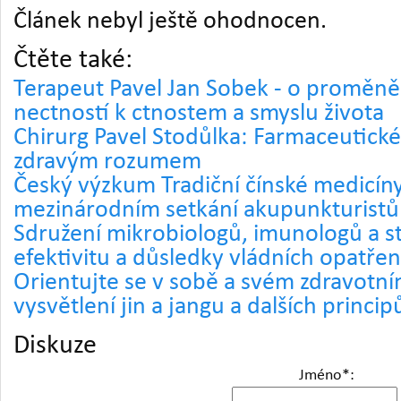
Článek nebyl ještě ohodnocen.
Čtěte také:
Terapeut Pavel Jan Sobek - o proměně
nectností k ctnostem a smyslu života
Chirurg Pavel Stodůlka: Farmaceutické
zdravým rozumem
Český výzkum Tradiční čínské medicín
mezinárodním setkání akupunkturistů
Sdružení mikrobiologů, imunologů a st
efektivitu a důsledky vládních opatřen
Orientujte se v sobě a svém zdravotn
vysvětlení jin a jangu a dalších princi
Diskuze
Jméno
*
: