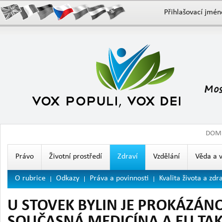
Přihlašovací jmén
DOM
Právo
Životní prostředí
Zdraví
Vzdělání
Věda a 
O rubrice
Odkazy
Práva a povinnosti
Kvalita života a zdr
U STOVEK BYLIN JE PROKÁZÁNO