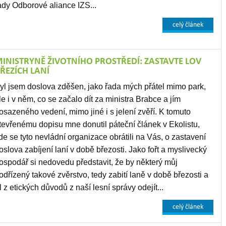
ady Odborové aliance IZS...
celý článek
INISTRYNĚ ŽIVOTNÍHO PROSTŘEDÍ: ZASTAVTE LOV
ŘEZÍCH LANÍ
yl jsem doslova zděšen, jako řada mých přátel mimo park,
le i v něm, co se začalo dít za ministra Brabce a jím
osazeného vedení, mimo jiné i s jelení zvěří. K tomuto
tevřenému dopisu mne donutil páteční článek v Ekolistu,
de se tyto nevládní organizace obrátili na Vás, o zastavení
oslova zabíjení laní v době březosti. Jako fořt a myslivecký
ospodář si nedovedu představit, že by některý můj
odřízený takové zvěrstvo, tedy zabití laně v době březosti a
z etických důvodů z naší lesní správy odejít...
celý článek