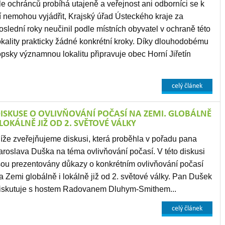
le ochránců probíhá utajeně a veřejnost ani odborníci se k
í nemohou vyjádřit, Krajský úřad Ústeckého kraje za
oslední roky neučinil podle místních obyvatel v ochraně této
okality prakticky žádné konkrétní kroky. Díky dlouhodobému
psky významnou lokalitu připravuje obec Horní Jiřetín
celý článek
ISKUSE O OVLIVŇOVÁNÍ POČASÍ NA ZEMI. GLOBÁLNĚ
 LOKÁLNĚ JIŽ OD 2. SVĚTOVÉ VÁLKY
íže zveřejňujeme diskusi, která proběhla v pořadu pana
aroslava Duška na téma ovlivňování počasí. V této diskusi
sou prezentovány důkazy o konkrétním ovlivňování počasí
a Zemi globálně i lokálně již od 2. světové války.
Pan Dušek
iskutuje s hostem Radovanem Dluhym-Smithem...
celý článek