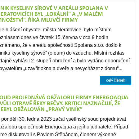
NIK KYSELINY SÍROVÉ V AREÁLU SPOLANA V
ERATOVICÍCH BYL „LOKÁLNÍ“ A „V MALÉM
NOŽSTVÍ“, ŘÍKÁ MLUVČÍ FIRMY
le hlášení obyvatel města Neratovice, bylo místním
ozhlasem dnes ve čtvrtek 15. června v cca 9 hodin
známeno, že v areálu společnosti Spolana s.r.o. došlo k
úniku kyseliny sýrové“ (oleum) do vzduchu. Místní rozhlas
dajně vyhlásil 2. stupeň ohrožení a bylo vydáno doporučení
byvatelům „uzavřít okna a dveře a nevycházet z domu“...
celý článek
OUD PROJEDNÁVÁ OBŽALOBU FIRMY ENERGOAQUA
VŮLI OTRAVĚ ŘEKY BEČVY. KRITICI NAZNAČUJÍ, ŽE
EBYL OBŽALOVÁN „PRAVÝ VINÍK“
 pondělí 30. ledna 2023 začal vsetínský soud projednávat
bžalobu společnosti Energoaqua a jejího jednatele. Případ
sme diskutovali s Pavlem Štěpánem, členem výkonné