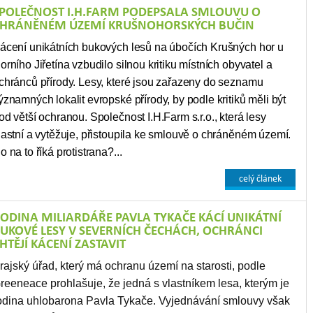
POLEČNOST I.H.FARM PODEPSALA SMLOUVU O
HRÁNĚNÉM ÚZEMÍ KRUŠNOHORSKÝCH BUČIN
ácení unikátních bukových lesů na úbočích Krušných hor u
orního Jiřetína vzbudilo silnou kritiku místních obyvatel a
chránců přírody. Lesy, které jsou zařazeny do seznamu
ýznamných lokalit evropské přírody, by podle kritiků měli být
od větší ochranou. Společnost I.H.Farm s.r.o., která lesy
lastní a vytěžuje, přistoupila ke smlouvě o chráněném území.
o na to říká protistrana?...
celý článek
ODINA MILIARDÁŘE PAVLA TYKAČE KÁCÍ UNIKÁTNÍ
UKOVÉ LESY V SEVERNÍCH ČECHÁCH, OCHRÁNCI
HTĚJÍ KÁCENÍ ZASTAVIT
rajský úřad, který má ochranu území na starosti, podle
reeneace prohlašuje, že jedná s vlastníkem lesa, kterým je
odina uhlobarona Pavla Tykače. Vyjednávání smlouvy však