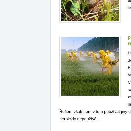
t
k
P
G
H
d
E
s
C
s
z
p
Řešení však není v tom používat jiný d
herbicidy nepoužívá...