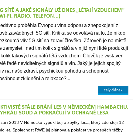
G SÍTĚ A JAKÉ SIGNÁLY UŽ DNES „LÉTAJÍ VZDUCHEM“
WI-FI, RÁDIO, TELEFON...)
edávno proběhla Evropou vlna odporu a znepokojení z
ově zaváděných 5G sítí. Kritika se odvolává na to, že nikdo
ezkoumá vliv 5G sítí na zdraví člověka. Zároveň je na místě
e zamyslet i nad tím kolik signálů a vln již nyní lidé produkují
 kolik takových signálů létá vzduchem. Člověk je vystaven
elé řadě neviditelných signálů a vln. Jaký je jejich spojitý
liv na naše zdraví, psychickou pohodu a schopnost
osáhnout zklidnění a relaxace?...
celý článek
KTIVISTÉ STÁLE BRÁNÍ LES V NĚMECKÉM HAMBACHU.
YHRÁLI SOUD A POKRAČUJÍ V OCHRANĚ LESA
 září 2018 V Německu vypukl boj o zbytky lesa, který zde stojí 12
isíc let. Společnost RWE jej plánovala pokácet ve prospěch těžby