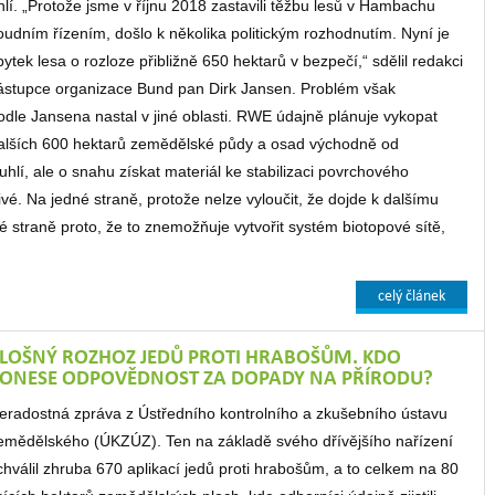
hlí. „Protože jsme v říjnu 2018 zastavili těžbu lesů v Hambachu
oudním řízením, došlo k několika politickým rozhodnutím. Nyní je
bytek lesa o rozloze přibližně 650 hektarů v bezpečí,“ sdělil redakci
ástupce organizace Bund pan Dirk Jansen. Problém však
odle Jansena nastal v jiné oblasti. RWE údajně plánuje vykopat
alších 600 hektarů zemědělské půdy a osad východně od
lí, ale o snahu získat materiál ke stabilizaci povrchového
ivé. Na jedné straně, protože nelze vyloučit, že dojde k dalšímu
 straně proto, že to znemožňuje vytvořit systém biotopové sítě,
celý článek
LOŠNÝ ROZHOZ JEDŮ PROTI HRABOŠŮM. KDO
ONESE ODPOVĚDNOST ZA DOPADY NA PŘÍRODU?
eradostná zpráva z Ústředního kontrolního a zkušebního ústavu
emědělského (ÚKZÚZ). Ten na základě svého dřívějšího nařízení
chválil zhruba 670 aplikací jedů proti hrabošům, a to celkem na 80