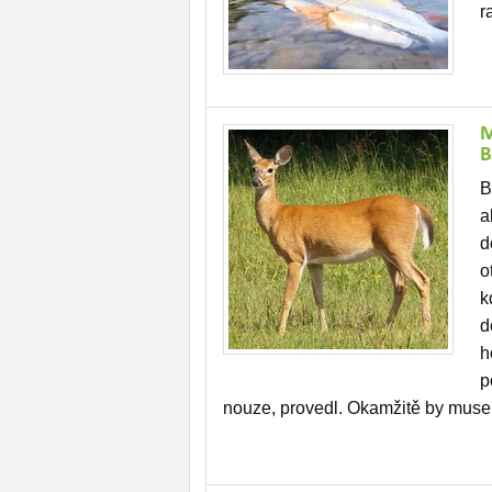
r
M
B
B
a
d
o
k
d
h
p
nouze, provedl. Okamžitě by musel 