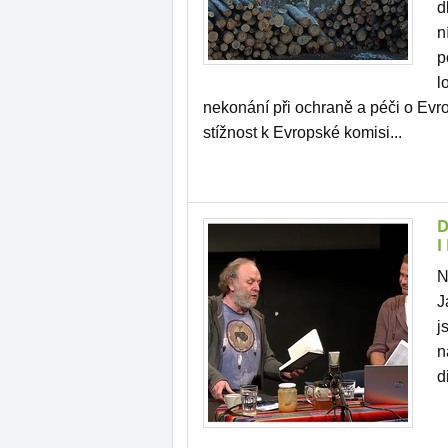
d
n
p
l
nekonání při ochraně a péči o Evro
stížnost k Evropské komisi...
D
I
N
J
j
n
d