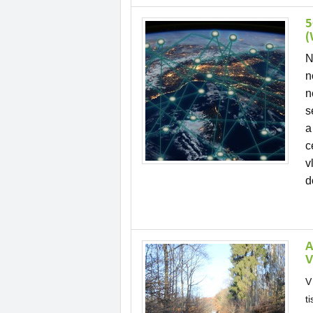
5
(
N
n
n
s
a
c
v
d
A
V
V
t