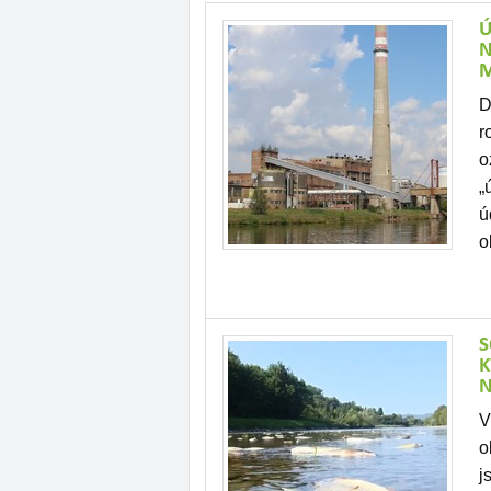
Ú
N
M
D
r
o
„
ú
o
S
K
N
V
o
j