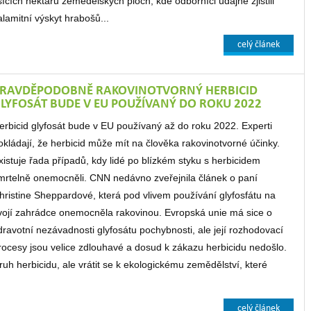
isících hektarů zemědělských ploch, kde odborníci údajně zjistili
alamitní výskyt hrabošů...
celý článek
RAVDĚPODOBNĚ RAKOVINOTVORNÝ HERBICID
LYFOSÁT BUDE V EU POUŽÍVANÝ DO ROKU 2022
erbicid glyfosát bude v EU používaný až do roku 2022. Experti
okládají, že herbicid může mít na člověka rakovinotvorné účinky.
xistuje řada případů, kdy lidé po blízkém styku s herbicidem
mrtelně onemocněli. CNN nedávno zveřejnila článek o paní
hristine Sheppardové, která pod vlivem používání glyfosfátu na
vojí zahrádce onemocněla rakovinou. Evropská unie má sice o
dravotní nezávadnosti glyfosátu pochybnosti, ale její rozhodovací
rocesy jsou velice zdlouhavé a dosud k zákazu herbicidu nedošlo.
ruh herbicidu, ale vrátit se k ekologickému zemědělství, které
celý článek