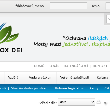
Přihlašovací jméno
Heslo
DOMŮ
O NÁS
KALENDÁŘ AKCÍ
KONTAKT
í
Vzdělání
Věda a výzkum
Veřejné záležitosti
Kultura
osti
Stav životního prostředí
Hlídáme legislativu
Kauzy
Přík
Seřadit dle: