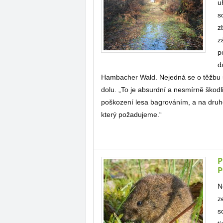
u
s
z
z
p
d
Hambacher Wald. Nejedná se o těžbu uh
dolu. „To je absurdní a nesmírně škodl
poškození lesa bagrováním, a na druhé
který požadujeme.“
P
P
N
z
s