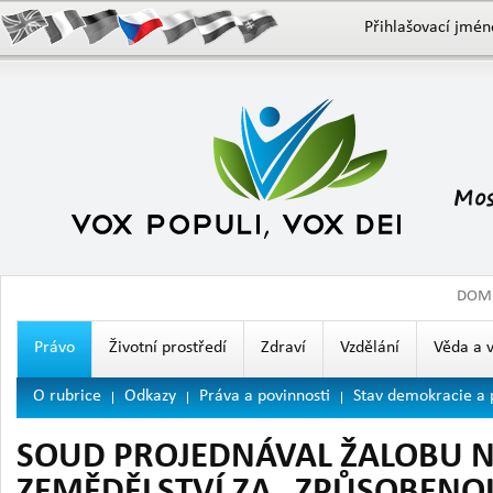
Přihlašovací jmén
DOM
Právo
Životní prostředí
Zdraví
Vzdělání
Věda a 
O rubrice
Odkazy
Práva a povinnosti
Stav demokracie a 
SOUD PROJEDNÁVAL ŽALOBU N