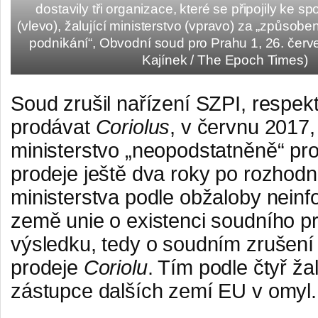
dostavily tři organizace, které se připojily ke s
(vlevo), žalující ministerstvo (vpravo) za „způso
podnikání“, Obvodní soud pro Prahu 1, 26. červ
Kajínek / The Epoch Times)
Soud zrušil nařízení SZPI, respek
prodávat
Coriolus
, v červnu 2017,
ministerstvo „neopodstatněně“ pr
prodeje ještě dva roky po rozhodn
ministerstva podle obžaloby neinfo
země unie o existenci soudního pr
výsledku, tedy o soudním zrušení
prodeje
Coriolu
. Tím podle čtyř ž
zástupce dalších zemí EU v omyl.