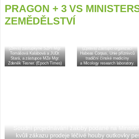
PRAGON + 3 VS MINISTER
ZEMĚDĚLSTVÍ
(Zleva) zástupkyně SZPI Mgr.
(Zprava) Zástupci organizací
Tomášová Kalábová a JUDr.
Habeas Corpus, Unie příznivců
Stará, a zástupce MZe Mgr.
tradiční čínské medicíny
Zdeněk Tesner. (Epoch Times)
a Micology research laboratory.
(Epoch Times)
Soudní projednávání žaloby podané na Minister
kvůli zákazu prodeje léčivé houby outkovky pe