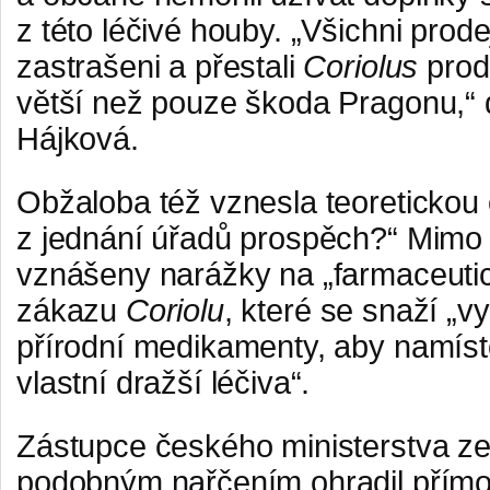
z této léčivé houby. „Všichni prod
zastrašeni a přestali
Coriolus
prod
větší než pouze škoda Pragonu,“
Hájková.
Obžaloba též vznesla teoretickou
z jednání úřadů prospěch?“ Mimo
vznášeny narážky na „farmaceutic
zákazu
Coriolu
, které se snaží „vy
přírodní medikamenty, aby namíst
vlastní dražší léčiva“.
Zástupce českého ministerstva ze
podobným nařčením ohradil přímo 