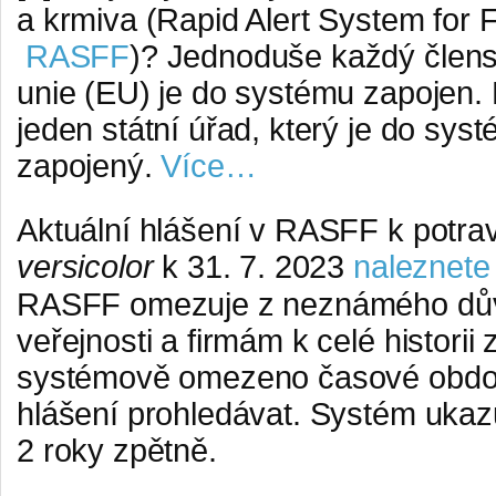
a krmiva (Rapid Alert System for
RASFF
)? Jednoduše každý člens
unie (EU) je do systému zapojen. 
jeden státní úřad, který je do sys
zapojený.
Více…
Aktuální hlášení v RASFF k potra
versicolor
k 31. 7. 2023
naleznet
RASFF omezuje z neznámého dův
veřejnosti a firmám k celé histori
systémově omezeno časové obdo
hlášení prohledávat. Systém ukazu
2 roky zpětně.