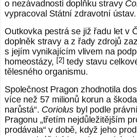
o nezávadnosti doplňku stravy
Co
vypracoval Státní zdravotní ústav.
Outkovka pestrá se již řadu let v
doplněk stravy a z řady zdrojů zaz
s jejím vynikajícím vlivem na pod
[2]
homeostázy,
tedy stavu celkové
tělesného organismu.
Společnost Pragon zhodnotila do
více než 57 milionů korun a škoda 
narůstá“.
Coriolus
byl podle právn
Pragonu „třetím nejdůležitějším p
prodávala“ v době, když jeho prode