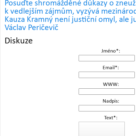
Posuďte shromážděné důkazy o zneuž
k vedlejším zájmům, vyzývá mezináro
Kauza Kramný není justiční omyl, ale jus
Václav Peričevič
Diskuze
Jméno
*
:
Email
*
:
WWW:
Nadpis:
Text
*
: