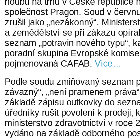
houbu na trhu v České republice 
společnost Pragon. Soud v červn
zrušil jako „nezákonný“. Ministers
a zemědělství se při zákazu opíra
seznam „potravin nového typu“, 
poradní skupina Evropské komise
pojmenovaná CAFAB.
Více…
Podle soudu zmiňovaný seznam po
závazný“, „není pramenem práva“
základě zápisu outkovky do sezn
úředníky rušit povolení k prodeji,
ministerstvo zdravotnictví v roce 
vydáno na základě odborného po