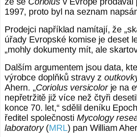
že se
Coriolus
v Evropě prodával
1997, proto byl na seznam napsá
Prodejci například namítají, že „sk
úřady Evropské komise je deset le
„mohly dokumenty mít, ale skartova
Dalším argumentem jsou data, kt
výrobce doplňků stravy z
outkovk
Ahern. „
Coriolus versicolor
je na 
nepřetržitě již více než čtyři deset
konce 70. let,“ sdělil deníku Epo
ředitel společnosti
Mycology rese
laboratory
(
MRL
) pan William Ahe