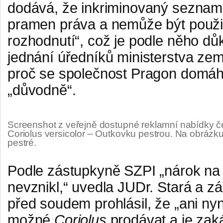
dodává, že inkriminovaný seznam 
pramen práva a nemůže být použi
rozhodnutí“, což je podle něho d
jednání úředníků ministerstva ze
proč se společnost Pragon domá
„důvodně“.
Screenshot z veřejně dostupné reklamní nabídky č
Coriolus versicolor – Outkovku pestrou. Na obrázku
pestré.
Podle zástupkyně SZPI „nárok na
nevznikl,“ uvedla JUDr. Stará a 
před soudem prohlásil, že „ani nyn
možné
Coriolus
prodávat a je zak