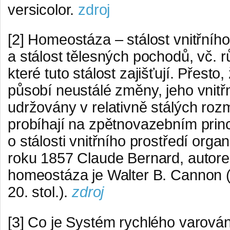
versicolor.
zdroj
[2] Homeostáza – stálost vnitřníh
a stálost tělesných pochodů, vč.
které tuto stálost zajišťují. Přest
působí neustálé změny, jeho vnitř
udržovány v relativně stálých ro
probíhají na zpětnovazebním prin
o stálosti vnitřního prostředí orga
roku 1857 Claude Bernard, autor
homeostáza je Walter B. Cannon (
20. stol.).
zdroj
[3] Co je Systém rychlého varován