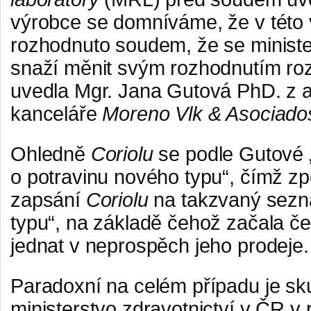
výrobce se domníváme, že v této v
rozhodnuto soudem, že se ministe
snaží měnit svým rozhodnutím ro
uvedla Mgr. Jana Gutová PhD. z 
kanceláře
Moreno Vlk & Asociado
Ohledně
Coriolu
se podle Gutové
o potravinu nového typu“, čímž 
zapsání
Coriolu
na takzvaný sezn
typu“, na základě čehož začala če
jednat v neprospěch jeho prodeje.
Paradoxní na celém případu je sk
ministerstvo zdravotnictví v ČR v