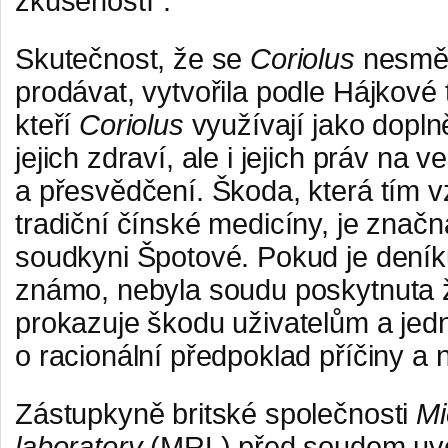
zkušeností“.
Skutečnost, že se
Coriolus
nesměl 
prodávat, vytvořila podle Hájkové
kteří
Coriolus
využívají jako dopln
jejich zdraví, ale i jejich práv na v
a přesvědčení. Škoda, která tím v
tradiční čínské medicíny, je značn
soudkyni Špotové. Pokud je dení
známo, nebyla soudu poskytnuta ž
prokazuje škodu uživatelům a jed
o racionální předpoklad příčiny a 
Zástupkyně britské společnosti
Mi
laboratory
(MRL) před soudem uved