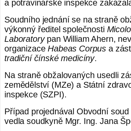
a potravinářské inspekce zakázal
Soudního jednání se na straně obž
výkonný ředitel společnosti
Micol
Laboratory
pan William Ahern, nev
organizace
Habeas Corpus
a zás
tradiční čínské medicíny
.
Na straně obžalovaných usedli zás
zemědělství (MZe) a Státní zdravo
inspekce (SZPI).
Případ projednával Obvodní soud 
vedla soudkyně Mgr. Ing. Jana Šp