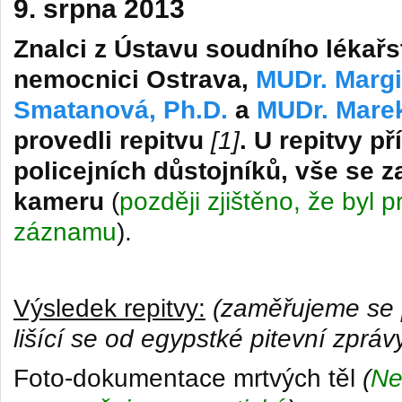
9. srpna 2013
Znalci z Ústavu soudního lékařst
nemocnici Ostrava,
MUDr. Margi
Smatanová, Ph.D.
a
MUDr. Mare
provedli repitvu
[1]
. U repitvy p
policejních důstojníků, vše se
kameru
(
později zjištěno, že byl p
záznamu
).
Výsledek repitvy:
(zaměřujeme se 
lišící se od egypstké pitevní zpráv
Foto-dokumentace mrtvých těl
(
Ne