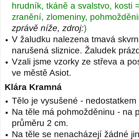
hrudník, tkáně a svalstvo, kost
zranění, zlomeniny, pohmožděni
zprávě níže
, zdroj:
)
V žaludku nalezena tmavá skvrn
narušená sliznice. Žaludek prá
Vzali jsme vzorky ze střeva a pos
ve městě Asiot.
Klára
Kramná
Tělo je vysušené - nedostatkem 
Na těle má pohmožděninu - na 
průměru 2 cm.
Na těle se nenacházejí žádné ji