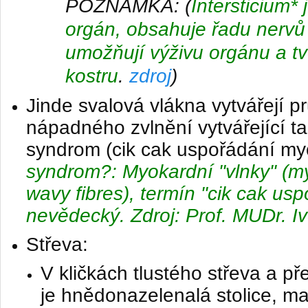
​POZNÁMKA:
(
Intersticium*
orgán, obsahuje řadu nervů 
umožňují výživu orgánu a tvo
kostru
.
zdroj
)
Jinde
svalová vlákna vytvářejí p
nápadného
zvlnění vytvářející 
syndrom (
cik cak uspořádání m
syndrom?: Myokardní "vlnky" (m
wavy fibres), termín "cik cak usp
nevědecký. Zdroj: Prof. MUDr. I
Střeva:
​V kličkách tlustého střeva a 
je hnědonazelenalá stolice, m