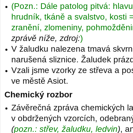
(Pozn.: Dále patolog pitvá: hlavu,
hrudník, tkáně a svalstvo, kost
zranění, zlomeniny, pohmožděni
zprávě níže, zdroj:
)
V žaludku nalezena tmavá skvrn
narušená sliznice. Žaludek prá
Vzali jsme vzorky ze střeva a pos
ve městě Asiot.
Chemický rozbor
Závěrečná zpráva chemických la
v obdržených vzorcích, odebraný
(
pozn.: střev, žaludku, ledvin
)
, a