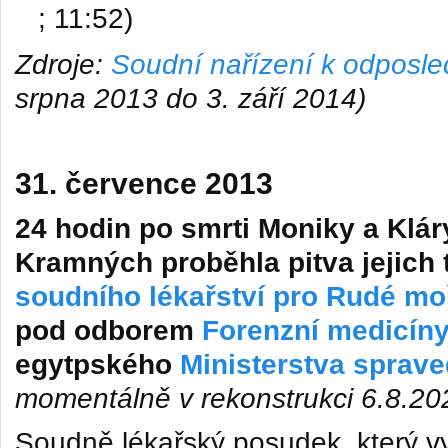
; 11:52)
Zdroje:
Soudní nařízení k odposl
srpna 2013 do 3. září 2014)
31. července 2013
24 hodin po smrti
Moniky a Klár
Kramných
proběhla pitva jejich 
soudního lékařství pro Rudé mo
pod odborem
Forenzní medicín
egytpského
Ministerstva sprave
momentálně v rekonstrukci 6.8.20
Soudně lékařský posudek, který v