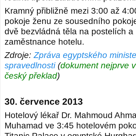
Kramný přibližně mezi 3:00 až 4:00
pokoje ženu ze sousedního pokoj
dvě bezvládná těla na postelích a 
zaměstnance hotelu.
Zdroje:
Zpráva egyptského ministe
spravedlnosti
(
dokument nejprve v 
český překlad
)
30. července 2013
Hotelový lékař Dr. Mahmoud Ah
Muhamad ve 3:45 hotelovém pokoji
Titanic Palace v egyptské Hurghad