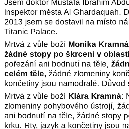
Jsem doktor Mustafa Ibrahim Abdul
inspektor města Al Ghardaquah. 
2013 jsem se dostavil na místo ná
Titanic Palace.
Mrtvá z vůle boží
Monika Kramná
žádné stopy po škrcení v oblasti
pořezání ani bodnutí na těle,
žádn
celém těle,
žádné zlomeniny konče
končetiny jsou namodralé. Důvod s
Mrtvá z vůle boží
Klára Kramná
: 
zlomeniny pohybového ústrojí, žá
ani bodnutí na těle, žádné stopy p
krku. Rty, jazyk a končetiny jsou 