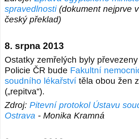
spravedlnosti
(dokument nejprve v 
český překlad)
8. srpna 2013
Ostatky zemřelých byly převezeny
Policie ČR bude
Fakultní nemocni
soudního lékařství
těla obou žen z
(„repitva“).
Zdroj:
Pitevní protokol Ústavu sou
Ostrava
- Monika Kramná