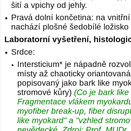
šití a vpichy od jehly.
Pravá dolní končetina: na vnitřn
nachází plošné šedobílé ložisko 
Laboratorní vyšetření, histologi
Srdce:
Intersticium* je nápadně rozvo
místy až chaoticky oriantovaná
popisovaný jako bark like myo
stromové kůry)
(Co je
bark lik
Fragmentace vlákem myokardu 
myofiber break-up, fiber disrup
like myokard" a "vzhled stromo
nevědecké
. Zdroj: Prof. MUDr.