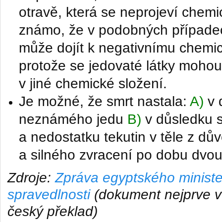
otravě, která se neprojeví chem
známo, že v podobných případech
může dojít k negativnímu chemi
protože se jedovaté látky mohou
v jiné chemické složení.
Je možné, že smrt nastala:
A)
v 
neznámého jedu
B)
v důsledku s
a nedostatku tekutin v těle z d
a silného zvracení po dobu dvou
Zdroje:
Zpráva egyptského ministe
spravedlnosti
(dokument nejprve v 
český překlad)