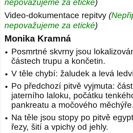
nepovažujeme za etické
)
Video-dokumentace repitvy
(
Nepři
nepovažujeme za etické
)
Monika Kramná
Posmrtné skvrny jsou lokalizová
částech trupu a končetin.
V těle chybí: žaludek a levá ledv
Po předchozí pitvě vyjmuta: čás
jaterního laloku, počátku tenkéh
pankreatu a močového měchýře
Na těle jsou stopy po pitvě egyp
řezy, šití a vpichy od jehly
​.