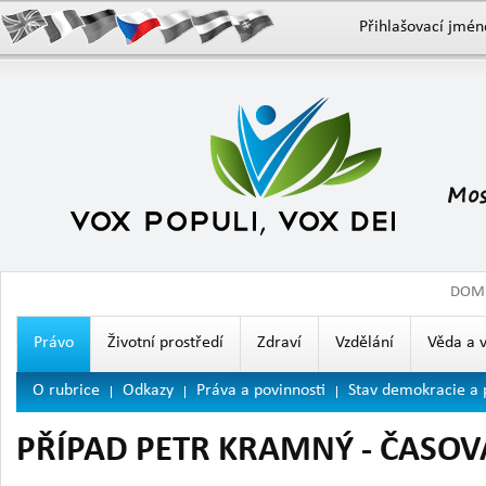
Přihlašovací jmén
DOM
Právo
Životní prostředí
Zdraví
Vzdělání
Věda a 
O rubrice
Odkazy
Práva a povinnosti
Stav demokracie a 
PŘÍPAD PETR KRAMNÝ - ČASOV