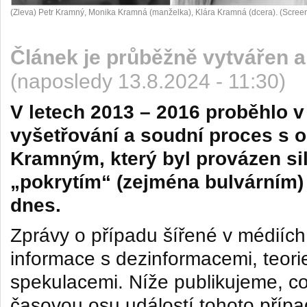
(Zleva) Petr Kramný, Monika Kramná (manželka), Klára Kramná (dcera). (Scree
Článek je průběžně vytvářen a
(naposledy 13.8.2024 - 11:30)
V letech 2013 – 2016 proběhlo v
vyšetřování a soudní proces s
Kramným, který byl provázen s
„pokrytím“ (zejména bulvárním)
dnes.
Zprávy o případu šířené v médiích
informace s dezinformacemi, teori
spekulacemi
.
Níže publikujeme, co
časovou osu událostí tohoto příp