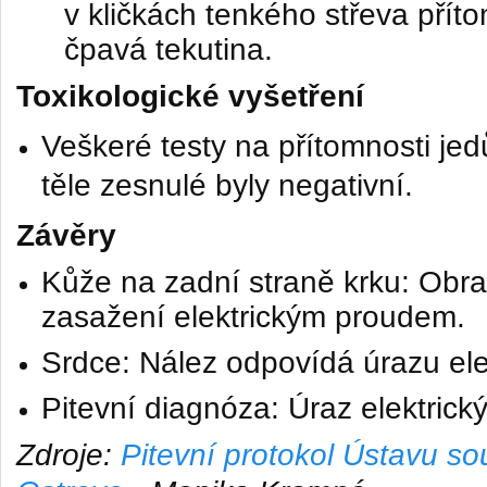
v kličkách tenkého střeva pří
čpavá tekutina.
Toxikologické vyšetření
Veškeré testy na přítomnosti jed
těle zesnulé byly negativní.
Závěry
Kůže na zadní straně krku: Obr
zasažení elektrickým proudem.
Srdce: Nález odpovídá úrazu el
Pitevní diagnóza: Úraz elektric
Zdroje:
Pitevní protokol Ústavu so