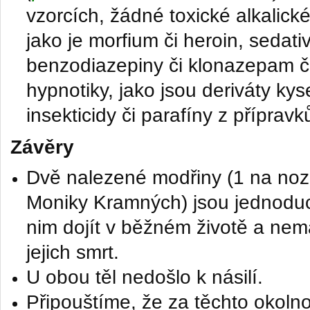
vzorcích, žádné toxické alkalické
jako je morfium či heroin, sedati
benzodiazepiny či klonazepam či
hypnotiky, jako jsou deriváty kys
insekticidy či parafíny z příprav
​Závěry
Dvě nalezené modřiny (1 na noz
Moniky Kramných) jsou jednodu
nim dojít v běžném životě a nema
jejich smrt.
U obou těl nedošlo k násilí.
Připouštíme, že za těchto okolno