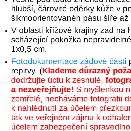
hlubší, čárovité oděrky kůže v 
šikmoorientovanéh pásu šíře až
V oblasti křížové krajiny zad na h
scházející pokožka nepravidelnéh
1x0,5 cm.
Fotodokumentace zádové části
p
repitvy.
(
Klademe důrazný poža
dodržujte úctu k zesnulé,
f
otogr
a nezveřejňujte!
S myšlenkou n
zemřelé, necháváme fotografii 
k nahlédnutí za účelem přezkou
tak ve veřejném zájmu k odhalen
účelem zabezpečení spravedlnos