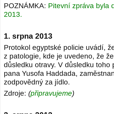
POZNÁMKA:
Pitevní z
práva byla 
2013.
1. srpna 2013
Protokol egyptské policie uvádí, ž
z patologie, kde je uvedeno, že ž
důsledku otravy.
V důsledku toho 
pana Yusofa Haddada, zaměstnan
zodpovědný za jídlo.
Zdroje:
(
připravujeme
)