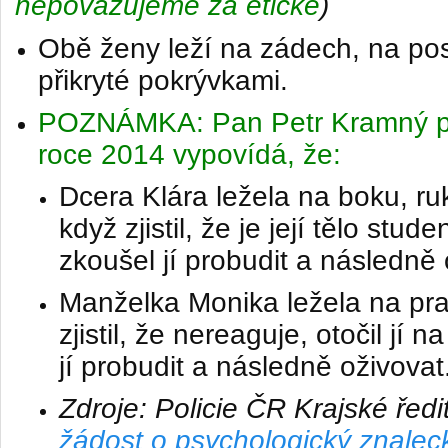
nepovažujeme za etické
)
Obě ženy leží na zádech, na pos
přikryté pokrývkami.
POZNÁMKA: Pan Petr Kramný poz
roce 2014 vypovídá, že:
Dcera Klára ležela na boku, ru
když zjistil, že je její tělo stud
zkoušel jí probudit a následně 
Manželka Monika ležela na pr
zjistil, že nereaguje, otočil jí
jí probudit a následně oživovat
Zdroje: Policie ČR Krajské ředit
žádost o psychologický znalec