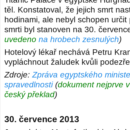
těl. Konstatoval, že jejich smrt nas
hodinami, ale nebyl schopen určit 
smrti byl stanoven na 30. červen
uvedeno
na hrobech zesnulých
)
Hotelový lékař
nechává Petru Kra
vypláchnout žaludek kvůli podezře
Zdroje:
Zpráva egyptského ministe
spravedlnosti
(
dokument nejprve v 
český překlad
)
30. července 2013