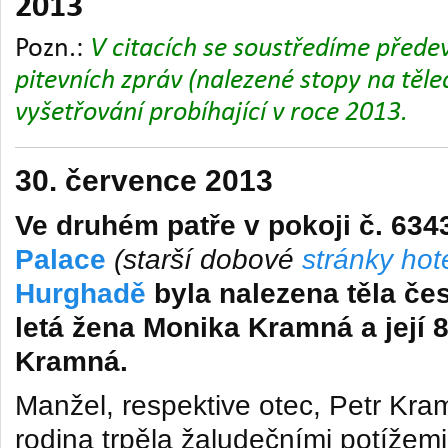
2013
Pozn.:
V citacích se soustředíme přede
pitevních zpráv (nalezené stopy na těle
vyšetřování probíhající v roce 2013.
30. července 2013
Ve druhém patře v pokoji č. 634
Palace
(starší dobové
stránky hot
Hurghadě
byla nalezena těla čes
letá žena Monika Kramná a její 8
Kramná.
Manžel, respektive otec, Petr Kra
rodina trpěla žaludečními potížemi