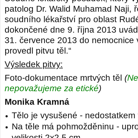
patolog Dr.
Walid Muhamad Naji
, 
soudního lékařství pro oblast Rud
dokončené dne 9. října 2013 uvád
31. července 2013 do nemocnice 
provedl pitvu těl.“
Výsledek pitvy:
Foto-dokumentace mrtvých těl
(
Ne
nepovažujeme za etické
)
Monika Kramná
Tělo je vysušené - nedostatkem 
Na těle má pohmožděninu - upro
velikosti 2x2,5 cm.