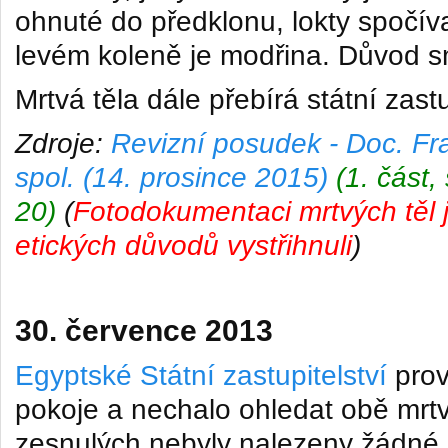
ohnuté do předklonu, lokty spočív
levém koleně je modřina. Důvod s
Mrtvá těla dále přebírá státní zastu
Zdroje:
Revizní posudek -
Doc. Fra
spol.
(14. prosince 2015)
(1. část,
20)
(
Fotodokumentaci mrtvých těl 
etických důvodů vystřihnuli
)
30. července 2013
Egyptské Státní zastupitelství
prov
pokoje a nechalo ohledat obě mrtv
zesnulých nebyly nalezeny žádné s