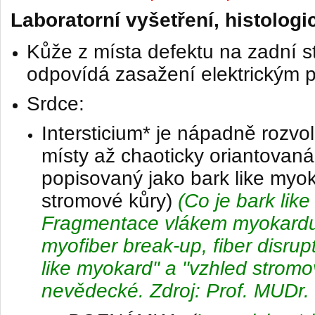
Laboratorní vyšetření, histologi
Kůže z místa defektu na zadní s
odpovídá zasažení elektrickým
Srdce:
Intersticium* je nápadně rozvo
místy až chaoticky oriantovaná
popisovaný jako bark like myo
stromové kůry)
(Co je
bark lik
Fragmentace vlákem myokardu 
myofiber break-up, fiber disrup
like myokard" a "vzhled stromo
nevědecké
. Zdroj: Prof. MUDr.