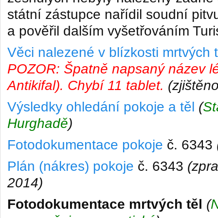
státní zástupce nařídil soudní pitv
a pověřil dalším vyšetřováním Turis
Věci nalezené v blízkosti mrtvých t
POZOR: Špatně napsaný název l
Antikifal). Chybí 11 tablet.
(zjištěn
Výsledky ohledání pokoje a těl
(
St
Hurghadě
)
Fotodokumentace pokoje
č. 6343
Plán (nákres) pokoje
č. 6343
(zpr
2014
)
Fotodokumentace mrtvých těl
(
N