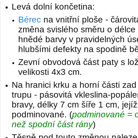
Levá dolní končetina:
Bérec
na vnitřní ploše - čárovi
změna svislého směru o délce 
hnědé barvy v pravidelných úse
hlubšími defekty na spodině bě
Zevní obvodová část paty s lo
velikosti 4x3 cm.
Na hranici krku a horní části zad
trupu - pásovitá vkleslina-popá
bravy, délky 7 cm šíře 1 cm, jejíž
podminované. (
podminované = ok
než spodní část rány
)
Těsně pod touto změnou nalezen