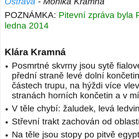
Ostrava
- Monika Kramná
POZNÁMKA:
Pitevní zpráva byla P
ledna 2014
Klára Kramná
Posmrtné skvrny jsou sytě fialov
přední straně levé dolní končeti
částech trupu, na hýždi více vle
stranách horních končetin a v mí
V těle c
hybí: žaludek, levá ledvi
Střevní trakt zachován od oblasti
Na těle jsou stopy po pitvě egyp