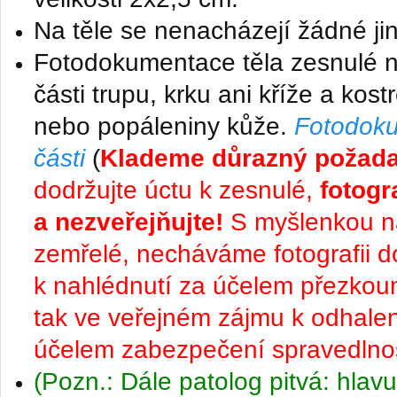
Na těle se nenacházejí žádné ji
Fotodokumentace těla zesnulé 
části trupu, krku ani kříže a kos
nebo popáleniny kůže.
Fotodok
části
(
Klademe důrazný požada
dodržujte úctu k zesnulé,
f
otogr
a nezveřejňujte!
S myšlenkou n
zemřelé, necháváme fotografii 
k nahlédnutí za účelem přezkou
tak ve veřejném zájmu k odhalen
účelem zabezpečení spravedlnos
(Pozn.: Dále patolog pitvá: hlavu,