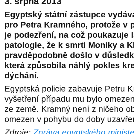
3. srpna 2013
Egyptský státní zástupce vydáv
pro Petra Kramného, protože v 
je podezření, na což poukazuje 
patologie, že k smrti Moniky a 
pravděpodobně došlo v důsledku
která způsobila náhlý pokles kr
dýchání.
Egyptská policie zabavuje Petru
vyšetření případu mu bylo omezen
ze země. Kramný není z ničeho o
omezen v pohybu do doby uzavřen
Zdroje:
Zpráva egyptského ministe