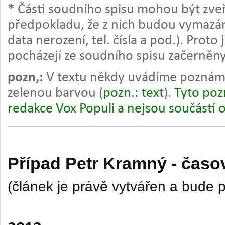
*
Části soudního spisu mohou být zve
předpokladu, že z nich budou vymazán
data nerození, tel. čísla a pod.). Proto 
pocházejí ze soudního spisu začerněny
pozn,:
V textu někdy uvádíme pozná
zelenou barvou (
pozn.: text
).
Tyto poz
redakce Vox Populi a nejsou součástí o
Případ Petr Kramný - časo
(článek je právě vytvářen a bude